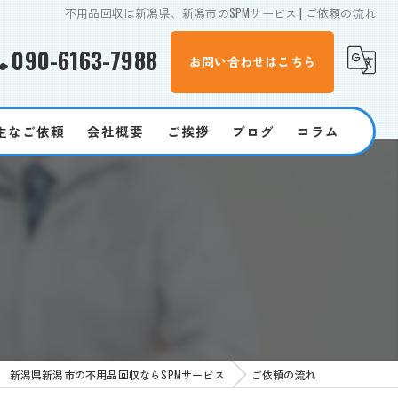
不用品回収は新潟県、新潟市のSPMサービス | ご依頼の流れ
090-6163-7988
お問い合わせはこちら
主なご依頼
会社概要
ご挨拶
ブログ
コラム
遺品整理
買取
家電
粗大ゴミ
見積もり
新潟県新潟市の不用品回収ならSPMサービス
ご依頼の流れ