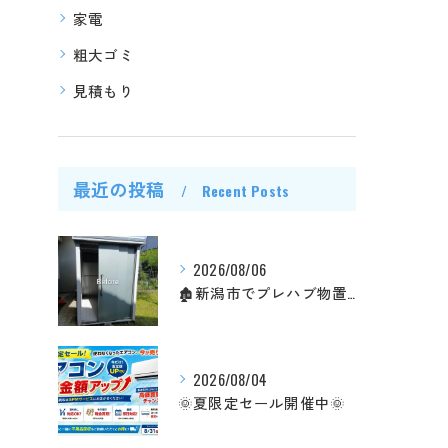
家電
粗大ゴミ
見積もり
最近の投稿
Recent Posts
2026/08/06
🏚️新潟市でプレハブ物置の解体・撤去ご依頼が増えています📈
2026/08/04
🌞夏限定セール開催中🌞