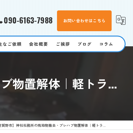
090-6163-7988
お問い合わせはこちら
主なご依頼
会社概要
ご挨拶
ブログ
コラム
遺品整理
物置解体｜軽トラ...
買取
家電
粗大ゴミ
見積もり
阿賀野市】神社社務所の残地物撤去・プレハブ物置解体｜軽トラ...