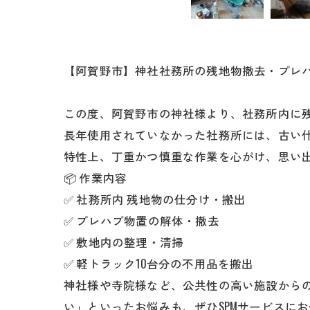
【阿賀野市】神社社務所の残地物撤去・プレハ
この度、阿賀野市の神社様より、社務所内に
長年使用されていなかった社務所には、古い
特性上、丁重かつ慎重な作業を心がけ、思い
📦 作業内容
✅ 社務所内 残地物の仕分け・搬出
✅ プレハブ物置の解体・撤去
✅ 敷地内の整理・清掃
✅ 軽トラック10台分の不用品を搬出
神社様や寺院様など、公共性の高い施設から
い」といったお悩みも、ぜひSPMサービスに