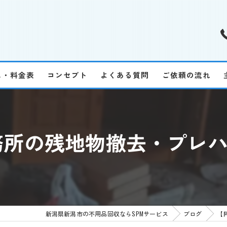
ス・料金表
コンセプト
よくある質問
ご依頼の流れ
所の残地物撤去・プレハブ
新潟県新潟市の不用品回収ならSPMサービス
ブログ
【