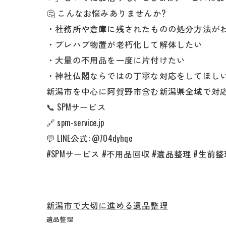
🤔 こんなお悩みありませんか?
・社務所や倉庫に残されたものの処分方法が
・プレハブ物置が老朽化して解体したい
・大量の不用品を一度に片付けたい
・神社仏閣ならではの丁寧な対応をしてほし
新潟市を中心に阿賀野市含む新潟県全域で対応
📞 SPMサービス
🔗 spm-service.jp
💬 LINE公式: @704dyhqe
#SPMサービス #不用品回収 #遺品整理 #生前整
新潟市で大切に進める遺品整理
遺品整理