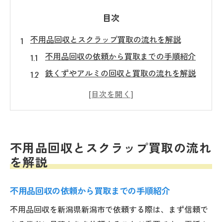
目次
不用品回収とスクラップ買取の流れを解説
不用品回収の依頼から買取までの手順紹介
鉄くずやアルミの回収と買取の流れを解説
スクラップ買取価格表の確認ポイントとは
新潟市で安心できる不用品回収の進め方
廃バッテリーや銅線回収時の注意点を解説
安心して進める不用品回収のポイント
不用品回収とスクラップ買取の流れ
不用品回収業者選びで重視すべき基準
を解説
新潟市で信頼できる回収サービスの特徴
不用品回収の依頼から買取までの手順紹介
見積もり時に確認したい費用や条件一覧
スクラップ回収時のトラブル防止策を解説
不用品回収を新潟県新潟市で依頼する際は、まず信頼で