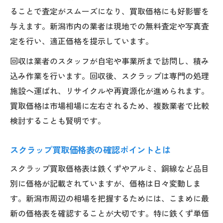
ることで査定がスムーズになり、買取価格にも好影響を
リサイクル意識で選ぶ不用品回収のコツ
与えます。新潟市内の業者は現地での無料査定や写真査
環境に配慮した不用品回収の選び方ガイド
定を行い、適正価格を提示しています。
リサイクル重視の回収サービス活用法
回収は業者のスタッフが自宅や事業所まで訪問し、積み
新潟市の資源回収奨励金制度の活用方法
込み作業を行います。回収後、スクラップは専門の処理
不用品回収でできるエコな取り組み紹介
施設へ運ばれ、リサイクルや再資源化が進められます。
鉄くずやアルミの再利用ポイント解説
買取価格は市場相場に左右されるため、複数業者で比較
高く売るための資源回収の秘訣を紹介
検討することも賢明です。
スクラップ買取価格表の見方と活用法
スクラップ買取価格表の確認ポイントとは
鉄くずや銅線の高価買取ポイントとは
回収タイミングで変わる買取価格の傾向
スクラップ買取価格表は鉄くずやアルミ、銅線など品目
別に価格が記載されていますが、価格は日々変動しま
複数業者の見積もり比較で得するコツ
す。新潟市周辺の相場を把握するためには、こまめに最
資源回収の高値取引を目指す準備方法
新の価格表を確認することが大切です。特に鉄くず単価