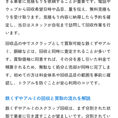
きる業者に見積もりを依頼することが重要です。電話や
鉄くずやアルミ回収の安心な依頼方法とは
ウェブから回収希望日時や品目、量を伝え、無料見積も
スクラップ買取で気をつけたい書類準備
りを受け取ります。見積もり内容に納得したら予約を確
スクラップ買取に必要な書類と準備方法
定し、当日はスタッフが自宅まで訪問して回収作業を行
身分証や住民票の提出タイミングを解説
います。
新潟市の不用品回収でよく問われる書類一
回収品の中でスクラップとして買取可能な鉄くずやアル
覧
ミ、銅線などは、回収と同時に査定されることが多いで
書類不備による回収トラブルを防ぐコツ
す。買取価格に同意すれば、その分を差し引いた料金で
書類準備のポイントとよくある質問Q&A
精算されるため、無駄なく処分と売却が同時に完了しま
鉄くずやバッテリー回収の基礎知識
す。初めての方は料金体系や回収品目の範囲を事前に確
鉄くず回収時のポイントと注意事項
認し、トラブルを防ぐことが安心利用のコツです。
廃バッテリーの適切な回収方法とは
鉄くずやアルミの回収と買取の流れを解説
新潟市で選ばれる不用品回収の特徴
銅線やアルミ回収の基礎知識を紹介
鉄くずやアルミのスクラップ回収は、まず分別された状
態で業者に引き渡すことが望ましいです。分別されてい
資源ごとに異なる回収ルールを解説