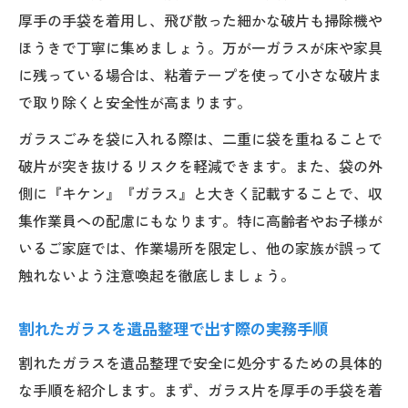
厚手の手袋を着用し、飛び散った細かな破片も掃除機や
回収業者利用時の金属・ガラスの遺品整理
ほうきで丁寧に集めましょう。万が一ガラスが床や家具
ポイント
に残っている場合は、粘着テープを使って小さな破片ま
新潟市の遺品整理で気を付けたい分別方法
で取り除くと安全性が高まります。
遺品整理で新潟市の分別ルールを守るポイ
ガラスごみを袋に入れる際は、二重に袋を重ねることで
ント
破片が突き抜けるリスクを軽減できます。また、袋の外
混在しやすい遺品の分別ミス防止と対策
側に『キケン』『ガラス』と大きく記載することで、収
遺品整理で大量の不用品を正しく分別する
集作業員への配慮にもなります。特に高齢者やお子様が
方法
いるご家庭では、作業場所を限定し、他の家族が誤って
自治体回収と遺品整理業者の分別対応の違
触れないよう注意喚起を徹底しましょう。
い
遺品整理現場でのガラスや陶器の分別実践
割れたガラスを遺品整理で出す際の実務手順
例
割れたガラスを遺品整理で安全に処分するための具体的
実践的に進める遺品整理の出し方ガイド
な手順を紹介します。まず、ガラス片を厚手の手袋を着