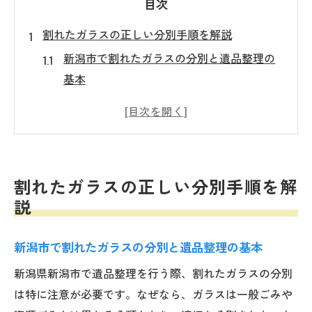
目次
割れたガラスの正しい分別手順を解説
新潟市で割れたガラスの分別と遺品整理の
基本
遺品整理時に安全なガラスごみ出し方の注
意点
割れたガラスを遺品整理で出す際の実務手
順
割れたガラスの正しい分別手順を解
自治体ルールと遺品整理でのガラス取り扱
説
い法
遺品整理の現場で割れ物を安全に扱うコツ
新潟市で割れたガラスの分別と遺品整理の基本
遺品整理での食器や陶器の安全な処分法
新潟県新潟市で遺品整理を行う際、割れたガラスの分別
遺品整理で出る食器や陶器の分別ポイント
は特に注意が必要です。なぜなら、ガラスは一般ごみや
陶器とガラス製品を安全に処分する遺品整