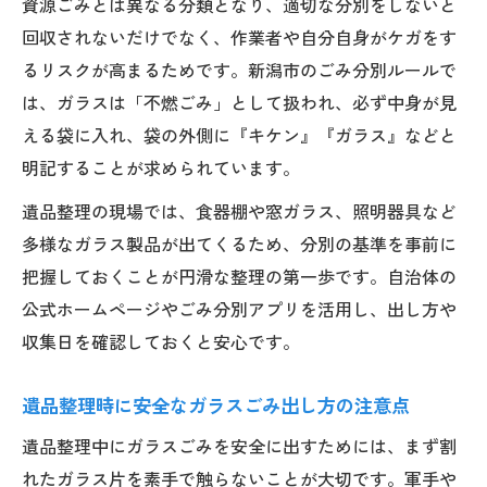
資源ごみとは異なる分類となり、適切な分別をしないと
理手順
回収されないだけでなく、作業者や自分自身がケガをす
遺品整理で食器を出す際の自治体ルール活
るリスクが高まるためです。新潟市のごみ分別ルールで
用法
は、ガラスは「不燃ごみ」として扱われ、必ず中身が見
割れた陶器の安全な包み方と遺品整理の注
える袋に入れ、袋の外側に『キケン』『ガラス』などと
意
明記することが求められています。
遺品整理と新潟市ごみ分別の実践的な方法
遺品整理の現場では、食器棚や窓ガラス、照明器具など
金属やガラスを安心して手放すポイント
多様なガラス製品が出てくるため、分別の基準を事前に
遺品整理で金属とガラスを分けるコツと実
把握しておくことが円滑な整理の第一歩です。自治体の
務
公式ホームページやごみ分別アプリを活用し、出し方や
収集日を確認しておくと安心です。
新潟市の分別ルールで進める遺品整理の金
属処分
遺品整理時に安全なガラスごみ出し方の注意点
遺品整理時に知りたい金属ごみ出しの注意
遺品整理中にガラスごみを安全に出すためには、まず割
事項
れたガラス片を素手で触らないことが大切です。軍手や
ガラス製品と金属品の安全な遺品整理方法