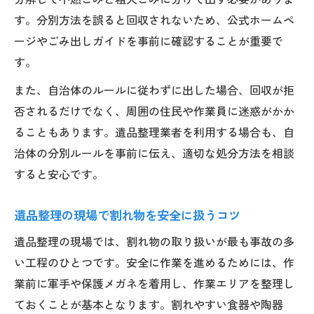
遺品整理で迷いやすい品目の分別ポイント
す。分別方法を誤ると回収されないため、公式ホームペ
解説
ージやごみ出しガイドを事前に確認することが重要で
自治体と回収業者の遺品整理サポート活用
す。
法
また、自治体のルールに従わずに出した場合、回収が拒
不明点が多い遺品整理も失敗しない安全対
否されるだけでなく、周囲の住民や作業員に迷惑がかか
策
ることもあります。遺品整理業者を利用する場合も、自
治体の分別ルールを事前に伝え、適切な処分方法を相談
すると安心です。
遺品整理の現場で割れ物を安全に扱うコツ
遺品整理の現場では、割れ物の取り扱いが最も事故の多
い工程のひとつです。安全に作業を進めるためには、作
業前に軍手や保護メガネを着用し、作業エリアを整理し
ておくことが基本となります。割れやすい食器や陶器