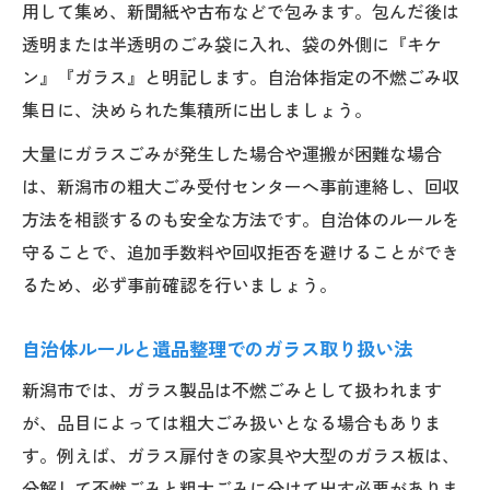
遺品整理を効率よく進める出し方の基本手
用して集め、新聞紙や古布などで包みます。包んだ後は
順
透明または半透明のごみ袋に入れ、袋の外側に『キケ
自治体回収と遺品整理の出し方の使い分け
ン』『ガラス』と明記します。自治体指定の不燃ごみ収
方
集日に、決められた集積所に出しましょう。
遺品整理で出る不用品を安全に搬出する方
大量にガラスごみが発生した場合や運搬が困難な場合
法
は、新潟市の粗大ごみ受付センターへ事前連絡し、回収
持ち込み処分時に注意する遺品整理のポイ
方法を相談するのも安全な方法です。自治体のルールを
ント
守ることで、追加手数料や回収拒否を避けることができ
るため、必ず事前確認を行いましょう。
遺品整理の流れと出し方で迷わない実践術
迷いやすい品目も安心の遺品整理対応術
自治体ルールと遺品整理でのガラス取り扱い法
遺品整理で迷う食器やガラスの正しい対応
新潟市では、ガラス製品は不燃ごみとして扱われます
法
が、品目によっては粗大ごみ扱いとなる場合もありま
割れたものや石の遺品整理を安心して進め
す。例えば、ガラス扉付きの家具や大型のガラス板は、
る方法
分解して不燃ごみと粗大ごみに分けて出す必要がありま