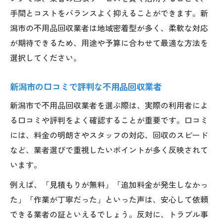
手間とコストをバランスよく抑えることができます。新
不用品回収と粗大ゴミどちらが安いか検証
潟市の不用品回収業者は地域密着型が多く、柔軟な対応
自治体と業者の回収条件を比較しよう
が期待できるため、用途や予算に合わせて最適な方法を
新潟市で使いやすいゴミ処分の選び方
選択してください。
不用品回収を活用した時短整理術
持ち込み対応の不用品回収サービスとは
新潟市の口コミで評判な不用品回収業者
安心して安く処分できる新潟市のコツ
新潟市で不用品回収業者を選ぶ際は、実際の利用者によ
不用品回収で安心できる選び方の極意
る口コミや評判をよく確認することが重要です。口コミ
新潟市の安いゴミ処分テクニック集
には、料金の明朗さやスタッフの対応、回収のスピード
など、業者選びで重視したいポイントが多く反映されて
口コミで選ぶ安心の不用品回収方法
います。
無料回収の利用でコストを最小限に
例えば、「見積もりが無料」「追加料金が発生しなかっ
不用品回収時の追加料金を防ぐ方法
た」「作業が丁寧だった」といった声は、安心して依頼
できる業者の証といえるでしょう。反対に、トラブル事