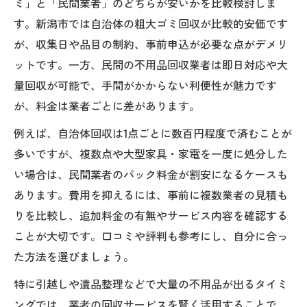
ミ」と「民間業者」のどちらが安いかを比較検討しま
ゴミ持ち込みと回収サービスの比較
す。新潟市では自治体の粗大ゴミ回収が比較的安価です
信頼できる不用品回収業者の選び方を解説
が、収集日や品目の制約、事前申込が必要な点がデメリ
許認可の有無で判断する不用品回収業者
ットです。一方、民間の不用品回収業者は即日対応や大
口コミ評価を活用した業者選びのコツ
量回収が可能で、手間がかからない利便性が魅力です
不用品回収業者の見積り明細を必ず確認
が、料金は業者ごとに差があります。
新潟市で安心できるゴミ回収業者の特徴
例えば、自治体回収は1点ごとに数百円程度で済むことが
不用品回収で多いトラブル事例と予防法
多いですが、複数点や大型家具・家電を一度に処分した
料金相場と口コミで比べる処分のポイント
い場合は、民間業者のパック料金が割安になるケースも
不用品回収の料金相場と安くする方法
あります。費用を抑えるには、事前に複数業者の見積も
口コミでわかる新潟市の相場感と選び方
りを比較し、追加料金の有無やサービス内容を確認する
ことが大切です。口コミや評判も参考にし、自分に合っ
追加料金の有無で不用品回収を比較
た方法を選びましょう。
粗大ゴミとの費用差を徹底検証
不用品回収サービスの料金明細を解説
特に引越しや遺品整理などで大量の不用品が出るタイミ
ングでは、業者の回収サービスを賢く活用することで、
自治体の粗大ゴミと回収業者使い分け術