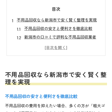
目次
不用品回収なら新潟市で安く賢く整理を実現
不用品回収の安さと便利さを徹底比較
新潟市の口コミで評判な不用品回収業者
無料で使える不用品回収サービスの条件
持ち込みと回収のメリットを知ろう
不用品回収でトラブルを防ぐポイント
新潟市のゴミ処分で後悔しない方法とは
不用品回収なら新潟市で安く賢く整
不用品回収と粗大ゴミの違いを解説
理を実現
新潟市のゴミ回収業者選びの注意点
不用品回収の安さと便利さを徹底比較
口コミで選ぶゴミ処分の失敗例と対策
不用品回収センターの活用法を紹介
不用品回収の費用を抑えたい場合、多くの方が「粗大ゴ