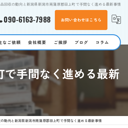
用品回収の動向と新潟県新潟市南蒲原郡田上町で手間なく進める最新事情
090-6163-7988
お問い合わせはこちら
主なご依頼
会社概要
ご挨拶
ブログ
コラム
遺品整理
町で手間なく進める最新
買取
家電
粗大ゴミ
見積もり
収の動向と新潟県新潟市南蒲原郡田上町で手間なく進める最新事情