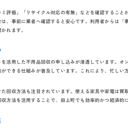
手間が少ない不用品回収の進め方とは
コミ評価」「リサイクル対応の有無」などを確認すること
不用品回収のスムーズな段取りを解説
合は、事前に業者へ確認すると安心です。利用者からは「
手間を省く不用品回収のポイントを紹介
聞かれます。
不用品回収を効率化する最新の工夫
不用品回収を効率化するための新しい工夫
中
田上町で実践できる不用品回収の効率化術
を活用した不用品回収の申し込みが浸透しています。オンラ
時短に役立つ不用品回収の工夫を解説
約ができる仕組みが普及しています。これにより、忙しい
不用品回収を無駄なく進めるためのポイント
田上町で広がる不用品回収の効率アップ策
せた回収方法も注目されています。使える家具や家電は買
回収方法を活用することで、田上町でも効率的かつ経済的
点