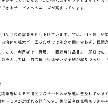
トが充実しているかどうかが選択のポイントとなっていま
田上町で不用品回収先を選ぶ判断基準
ができるサービスへのニーズが高まっています。
不用品回収は自治体か民間か迷ったときの考え方
田上町で便利な不用品回収の利用術
不用品回収サービスを賢く組み合わせる方法
不用品回収の需要を押し上げています。特に、引っ越しや
田上町の現状に合う不用品回収術とは
。自治体の粗大ゴミ回収だけでは処分が間に合わず、民間
田上町で実践できる不用品回収の工夫
たことで、利用者は「費用」「回収可能品目」「即日対応
不用品回収を田上町でスムーズに進める秘訣
者の声としては「自治体回収は安いが予約が取りづらい」
田上町で役立つ不用品回収のポイントまとめ
現状に即した田上町の不用品回収術を紹介
田上町の生活に合う不用品回収の選び方
情
手間なく進める回収方法の実際を解説
民間業者による不用品回収サービスが急速に普及していま
不用品回収を手間なく進めるための流れ
間サービスが選ばれる傾向です。民間業者は見積もり無料
田上町で不用品回収を簡単にするコツ