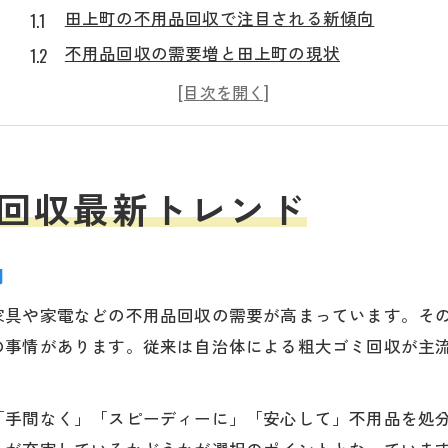
田上町の不用品回収で注目される新傾向
不用品回収の需要増と田上町の現状
田上町で広がる不用品回収サービス事情
最新の不用品回収方法が田上町で浸透中
田上町の不用品回収で意識したい変化点
不用品回収の今と田上町での選択肢
回収最新トレンド
田上町で選ばれる不用品回収の方法とは
不用品回収サービスの種類と田上町の選び方
向
田上町で利用しやすい不用品回収の特徴
家具や家電などの不用品回収の需要が高まっています。そ
不用品回収の選択肢を田上町で比較する視点
の事情があります。従来は自治体による粗大ゴミ回収が主
田上町に合う不用品回収の今を把握しよう
。
自治体回収と民間利用の賢い使い分け方
「手間なく」「スピーディーに」「安心して」不用品を処
自治体と民間の不用品回収を使い分けるコツ