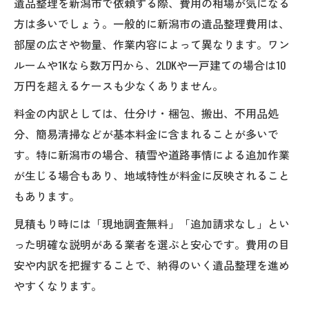
遺品整理を新潟市で依頼する際、費用の相場が気になる
遺品整理は自分でできる作業を見極める
方は多いでしょう。一般的に新潟市の遺品整理費用は、
不用品分別と売却で費用を減らすコツ
部屋の広さや物量、作業内容によって異なります。ワン
ルームや1Kなら数万円から、2LDKや一戸建ての場合は10
遺品整理費用を抑える見積もり依頼のコツ
万円を超えるケースも少なくありません。
失敗しない遺品整理業者選びの秘訣
信頼できる遺品整理業者の見極め方
料金の内訳としては、仕分け・梱包、搬出、不用品処
分、簡易清掃などが基本料金に含まれることが多いで
遺品整理士が対応する業者の安心ポイント
す。特に新潟市の場合、積雪や道路事情による追加作業
追加料金トラブルを避ける遺品整理の注意
が生じる場合もあり、地域特性が料金に反映されること
点
もあります。
遺品整理の無料見積もり活用法を解説
見積もり時には「現地調査無料」「追加請求なし」とい
新潟市で評判の遺品整理加盟店の特徴
った明確な説明がある業者を選ぶと安心です。費用の目
遺品整理は地域密着型サービスで安心
安や内訳を把握することで、納得のいく遺品整理を進め
地域密着型の遺品整理業者の強みとは
やすくなります。
新潟市ならではの遺品整理サポート体制