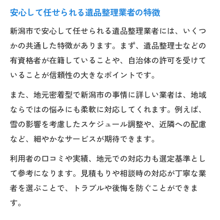
地元遺品整理業者ならではの安心ポイント
安心して任せられる遺品整理業者の特徴
遺品整理は地元業者の比較で納得の選択
新潟市で安心して任せられる遺品整理業者には、いくつ
地域密着サービスで安心できる遺品整理
かの共通した特徴があります。まず、遺品整理士などの
自分で始める遺品整理と業者活用法
有資格者が在籍していることや、自治体の許可を受けて
いることが信頼性の大きなポイントです。
自分でできる遺品整理の手順とコツ
遺品整理で業者に任せるべき作業範囲
また、地元密着型で新潟市の事情に詳しい業者は、地域
不用品処分と遺品整理の上手な両立方法
ならではの悩みにも柔軟に対応してくれます。例えば、
雪の影響を考慮したスケジュール調整や、近隣への配慮
遺品整理で実家の片付けを効率化する方法
など、細やかなサービスが期待できます。
ゴミ屋敷片付けも含めた遺品整理の進め方
利用者の口コミや実績、地元での対応力も選定基準とし
遺品整理を納得価格で依頼する方法
て参考になります。見積もりや相談時の対応が丁寧な業
遺品整理費用の相場と納得価格の見極め方
者を選ぶことで、トラブルや後悔を防ぐことができま
買取サービス活用で遺品整理費用を軽減
す。
見積もり比較で納得の遺品整理を実現