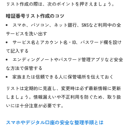
リスト作成の際は、次のポイントを押さえましょう。
活用法
暗証番号リスト作成のコツ
家族が困らないための情報整理と記録方法
スマホ、パソコン、ネット銀行、SNSなど利用中の全
新潟市で安心の遺品整理を実現する方法
サービスを洗い出す
遺品整理で新潟市対応の信頼できる業者を
サービス名とアカウント名・ID、パスワード欄を設け
選ぶコツ
て記入する
デジタル遺品整理の料金相場とサービス内
エンディングノートやパスワード管理アプリなど安全
容の比較
な方法で保管する
スマホや口座の整理が得意な業者への依頼
家族または信頼できる人に保管場所を伝えておく
ポイント
リストは定期的に見直し、変更時は必ず最新情報に更新
新潟市の遺品整理に強い専門業者の特徴と
しましょう。情報漏えいや不正利用を防ぐため、取り扱
は
いには十分注意が必要です。
家族の負担を最小限にするデジタル遺品整
理術
スマホやデジタル口座の安全な整理手順とは