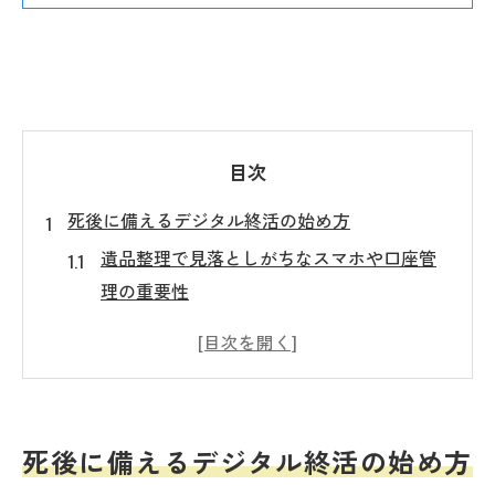
目次
死後に備えるデジタル終活の始め方
遺品整理で見落としがちなスマホや口座管
理の重要性
家族を困らせないためのデジタル終活の進
め方
デジタル遺品整理で必要な暗証番号リスト
作成術
死後に備えるデジタル終活の始め方
スマホやデジタル口座の安全な整理手順と