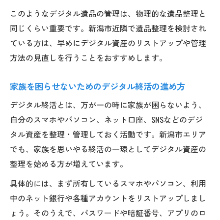
パスワード管理と生前整理の実践法
このようなデジタル遺品の管理は、物理的な遺品整理と
遺品整理に直結するパスワード管理の基礎
同じくらい重要です。新潟市近隣で遺品整理を検討され
知識
ている方は、早めにデジタル資産のリストアップや管理
生前整理で安心を得るための暗証番号保管
方法の見直しを行うことをおすすめします。
方法
スマホと口座のパスワードを家族で共有す
家族を困らせないためのデジタル終活の進め方
る方法
デジタル終活とは、万が一の時に家族が困らないよう、
デジタル遺品のパスワード解除トラブルを
自分のスマホやパソコン、ネット口座、SNSなどのデジ
防ぐ対策
タル資産を整理・管理しておく活動です。新潟市エリア
遺品整理の現場で役立つID・PASSリスト作成
でも、家族を思いやる終活の一環としてデジタル資産の
術
整理を始める方が増えています。
スマホや口座のデジタル遺品整理術
具体的には、まず所有しているスマホやパソコン、利用
遺品整理でスマホや口座の安全な処理方法
中のネット銀行や各種アカウントをリストアップしまし
を知る
ょう。そのうえで、パスワードや暗証番号、アプリのロ