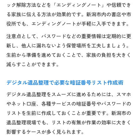
ック解除方法などを「エンディングノート」や信頼でき
デジタル遺品のデータ削除と初期化の流れ
る家族に伝える方法が効果的です。新潟市内の書店や市
パスワード解除やデータ移行時の注意事項
役所でも、エンディングノートが手軽に入手できます。
暗証番号を忘れた場合のデジタル遺品整理
対策
注意点として、パスワードなどの重要情報は定期的に更
新し、他人に漏れないよう保管場所を工夫しましょう。
デジタル遺品整理業者の選び方と依頼のコ
生前から準備を進めておくことで、家族の負担を大きく
ツ
減らすことができます。
エンディングノートに書くべき情報とは
遺品整理に役立つデジタル口座情報の記載
デジタル遺品整理で必要な暗証番号リスト作成術
例
デジタル遺品整理をスムーズに進めるためには、スマホ
暗証番号やパスワードを安全に残すポイン
やネット口座、各種サービスの暗証番号やパスワードの
ト
リストを生前に作成しておくことが重要です。新潟市の
スマホのロック解除手順をエンディングノ
遺品整理現場でも、リストの有無が作業の効率に大きく
ートで伝える方法
影響するケースが多く見られます。
デジタル終活におけるエンディングノート