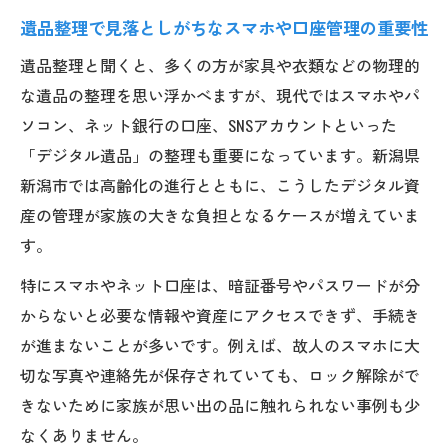
は
遺品整理で見落としがちなスマホや口座管理の重要性
遺品整理に役立つエンディングサービス活
遺品整理と聞くと、多くの方が家具や衣類などの物理的
用法
な遺品の整理を思い浮かべますが、現代ではスマホやパ
家族の負担を減らす遺品整理のコツ
ソコン、ネット銀行の口座、SNSアカウントといった
遺品整理で家族の負担を軽減する事前準備
「デジタル遺品」の整理も重要になっています。新潟県
のポイント
新潟市では高齢化の進行とともに、こうしたデジタル資
スマホやデジタル口座の整理が家族の安心
産の管理が家族の大きな負担となるケースが増えていま
につながる理由
す。
暗証番号の共有が遺品整理をスムーズに進
特にスマホやネット口座は、暗証番号やパスワードが分
める秘訣
からないと必要な情報や資産にアクセスできず、手続き
パスワード管理でトラブルを防ぐ遺品整理
が進まないことが多いです。例えば、故人のスマホに大
の工夫
切な写真や連絡先が保存されていても、ロック解除がで
遺品整理にデジタルエンディングサービス
きないために家族が思い出の品に触れられない事例も少
を活用する方法
なくありません。